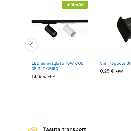
100lm/W
LED siinivalgusti 10W COB
Siini lõpuots 3
3F 24° CRI90
0,25
€
+KM
18,18
€
+KM
Tasuta transport