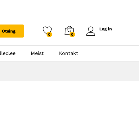
Log in
Otsing
0
0
lled.ee
Meist
Kontakt