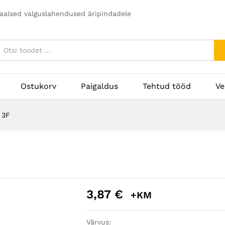
naalsed valguslahendused äripindadele
Ostukorv
Paigaldus
Tehtud tööd
Ve
 3F
3,87
€
+KM
Värvus: