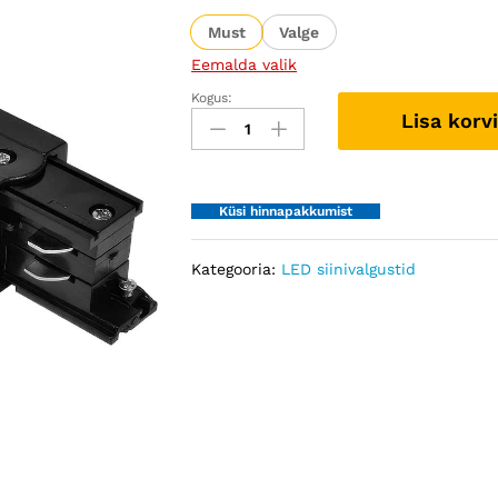
Must
Valge
Eemalda valik
Kogus:
Siini
Lisa korvi
L-
ühendus
3F
quantity
Küsi hinnapakkumist
Kategooria:
LED siinivalgustid