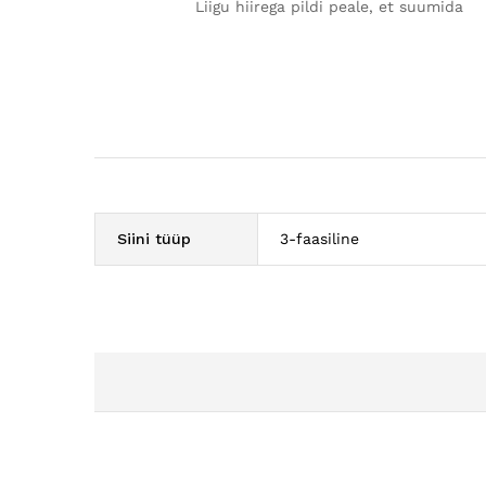
Liigu hiirega pildi peale, et suumida
Siini tüüp
3-faasiline