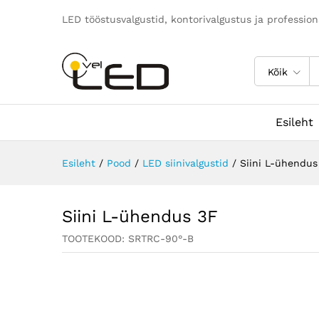
LED tööstusvalgustid, kontorivalgustus ja professio
Kõik
Esileht
Esileht
/
Pood
/
LED siinivalgustid
/
Siini L-ühendus
Siini L-ühendus 3F
TOOTEKOOD:
SRTRC-90°-B