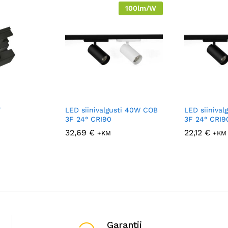
100lm/W
F
LED siinivalgusti 40W COB
LED siiniva
3F 24° CRI90
3F 24° CRI9
32,69
€
22,12
€
+KM
+KM
Garantii