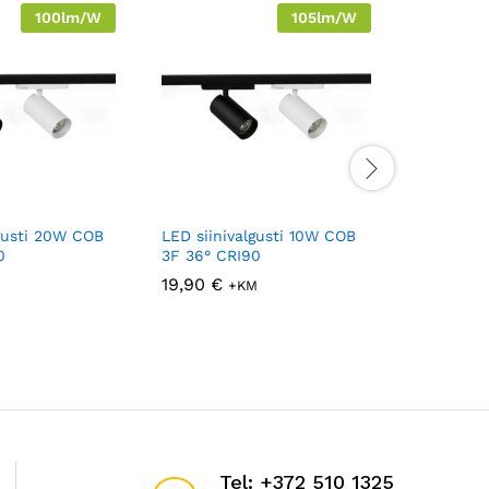
100lm/W
105lm/W
lgusti 20W COB
LED siinivalgusti 10W COB
Siin 1,5m
0
3F 36° CRI90
28,76
€
19,90
€
+KM
Tel: +372 510 1325