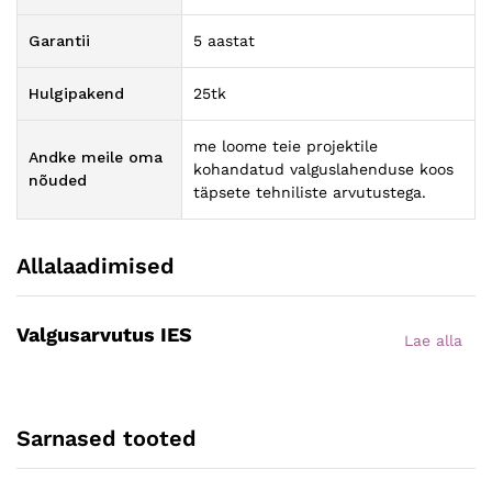
Garantii
5 aastat
Hulgipakend
25tk
me loome teie projektile
Andke meile oma
kohandatud valguslahenduse koos
nõuded
täpsete tehniliste arvutustega.
Allalaadimised
Valgusarvutus IES
Lae alla
Sarnased tooted