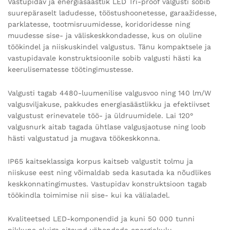
Vastupidav ja energiasäästlik LED Tri-proof valgusti sobib
suurepäraselt ladudesse, tööstushoonetesse, garaažidesse,
parklatesse, tootmisruumidesse, koridoridesse ning
muudesse sise- ja väliskeskkondadesse, kus on oluline
töökindel ja niiskuskindel valgustus. Tänu kompaktsele ja
vastupidavale konstruktsioonile sobib valgusti hästi ka
keerulisematesse töötingimustesse.
Valgusti tagab 4480-luumenilise valgusvoo ning 140 lm/W
valgusviljakuse, pakkudes energiasäästlikku ja efektiivset
valgustust erinevatele töö- ja üldruumidele. Lai 120°
valgusnurk aitab tagada ühtlase valgusjaotuse ning loob
hästi valgustatud ja mugava töökeskkonna.
IP65 kaitseklassiga korpus kaitseb valgustit tolmu ja
niiskuse eest ning võimaldab seda kasutada ka nõudlikes
keskkonnatingimustes. Vastupidav konstruktsioon tagab
töökindla toimimise nii sise- kui ka välialadel.
Kvaliteetsed LED-komponendid ja kuni 50 000 tunni