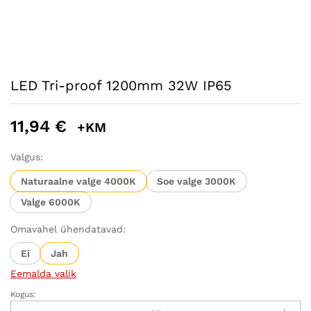
LED Tri-proof 1200mm 32W IP65
11,94
€
+KM
Valgus:
Naturaalne valge 4000K
Soe valge 3000K
Valge 6000K
Omavahel ühendatavad:
Ei
Jah
Eemalda valik
Kogus:
LED