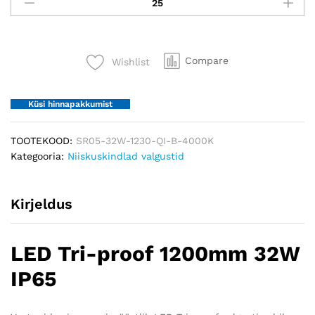
Tri-
proof
1200mm
32W
Compare
Wishlist
IP65
quantity
Küsi hinnapakkumist
TOOTEKOOD:
SR05-32W-1230-QI-B-4000K
Kategooria:
Niiskuskindlad valgustid
Kirjeldus
LED Tri-proof 1200mm 32W
IP65