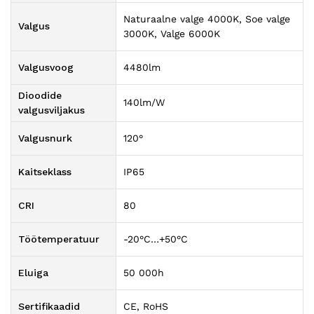
Naturaalne valge 4000K, Soe valge
Valgus
3000K, Valge 6000K
Valgusvoog
4480lm
Dioodide
140lm/W
valgusviljakus
Valgusnurk
120°
Kaitseklass
IP65
CRI
80
Töötemperatuur
-20°C…+50°C
Eluiga
50 000h
Sertifikaadid
CE, RoHS