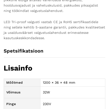
pikkune eluiga aitavad vähendada energiakulu,
hooldusvajadust ja vahetuskulusid, pakkudes pikaajalist
ning töökindlat valgustuslahendust.
LED Tri-proof valgusti vastab CE ja RoHS sertifikaatidele
ning sellele kehtib 5-aastane garantii, pakkudes kvaliteetset
ja usaldusväärset valgustuslahendust erinevatesse
kasutuskeskkondadesse.
Spetsifikatsioon
Lisainfo
Mõõtmed
1200 × 36 × 48 mm
Võimsus
32W
Pinge
230V