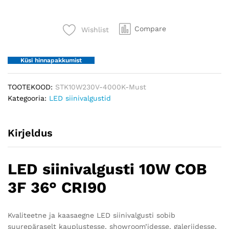
COB
3F
Compare
Wishlist
36°
CRI90
quantity
Küsi hinnapakkumist
TOOTEKOOD:
STK10W230V-4000K-Must
Kategooria:
LED siinivalgustid
Kirjeldus
LED siinivalgusti 10W COB
3F 36° CRI90
Kvaliteetne ja kaasaegne LED siinivalgusti sobib
suurepäraselt kauplustesse, showroom’idesse, galeriidesse,