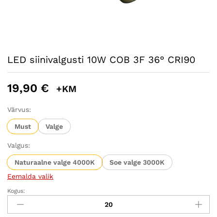
LED siinivalgusti 10W COB 3F 36° CRI90
19,90
€
+KM
Värvus:
Must
Valge
Valgus:
Naturaalne valge 4000K
Soe valge 3000K
Eemalda valik
Kogus:
LED
siinivalgusti
10W