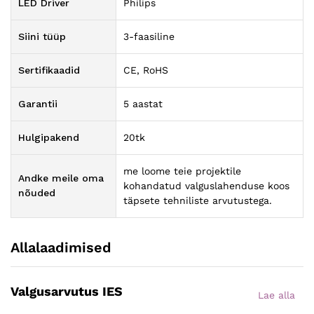
LED Driver
Philips
Siini tüüp
3-faasiline
Sertifikaadid
CE, RoHS
Garantii
5 aastat
Hulgipakend
20tk
me loome teie projektile
Andke meile oma
kohandatud valguslahenduse koos
nõuded
täpsete tehniliste arvutustega.
Allalaadimised
Valgusarvutus IES
Lae alla