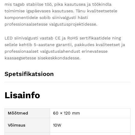
mis tagab stabiilse töö, pika kasutusea ja töökindla
toimimise igapäevases kasutuses. Tänu kvaliteetsetele
komponentidele sobib siinivalgusti hästi
professionaalsetesse valgustusprojektidesse.
LED siinivalgusti vastab CE ja RoHS sertifikaatidele ning
sellele kehtib 5-aastane garantii, pakkudes kvaliteetset ja
professionaalset valgustuslahendust erinevatesse
kaasaegsetesse sisekeskkondadesse.
Spetsifikatsioon
Lisainfo
Mõõtmed
60 × 120 mm
Võimsus
10W