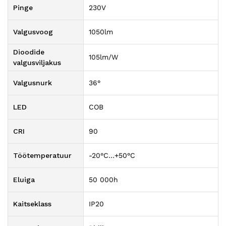
Pinge
230V
Valgusvoog
1050lm
Dioodide
105lm/W
valgusviljakus
Valgusnurk
36°
LED
COB
CRI
90
Töötemperatuur
-20°C…+50°C
Eluiga
50 000h
Kaitseklass
IP20