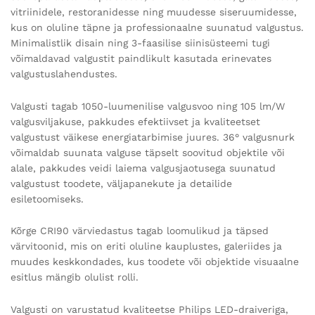
vitriinidele, restoranidesse ning muudesse siseruumidesse,
kus on oluline täpne ja professionaalne suunatud valgustus.
Minimalistlik disain ning 3-faasilise siinisüsteemi tugi
võimaldavad valgustit paindlikult kasutada erinevates
valgustuslahendustes.
Valgusti tagab 1050-luumenilise valgusvoo ning 105 lm/W
valgusviljakuse, pakkudes efektiivset ja kvaliteetset
valgustust väikese energiatarbimise juures. 36° valgusnurk
võimaldab suunata valguse täpselt soovitud objektile või
alale, pakkudes veidi laiema valgusjaotusega suunatud
valgustust toodete, väljapanekute ja detailide
esiletoomiseks.
Kõrge CRI90 värviedastus tagab loomulikud ja täpsed
värvitoonid, mis on eriti oluline kauplustes, galeriides ja
muudes keskkondades, kus toodete või objektide visuaalne
esitlus mängib olulist rolli.
Valgusti on varustatud kvaliteetse Philips LED-draiveriga,