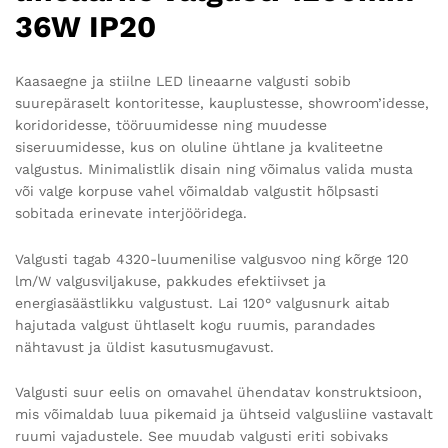
36W IP20
Kaasaegne ja stiilne LED lineaarne valgusti sobib
suurepäraselt kontoritesse, kauplustesse, showroom’idesse,
koridoridesse, tööruumidesse ning muudesse
siseruumidesse, kus on oluline ühtlane ja kvaliteetne
valgustus. Minimalistlik disain ning võimalus valida musta
või valge korpuse vahel võimaldab valgustit hõlpsasti
sobitada erinevate interjööridega.
Valgusti tagab 4320-luumenilise valgusvoo ning kõrge 120
lm/W valgusviljakuse, pakkudes efektiivset ja
energiasäästlikku valgustust. Lai 120° valgusnurk aitab
hajutada valgust ühtlaselt kogu ruumis, parandades
nähtavust ja üldist kasutusmugavust.
Valgusti suur eelis on omavahel ühendatav konstruktsioon,
mis võimaldab luua pikemaid ja ühtseid valgusliine vastavalt
ruumi vajadustele. See muudab valgusti eriti sobivaks