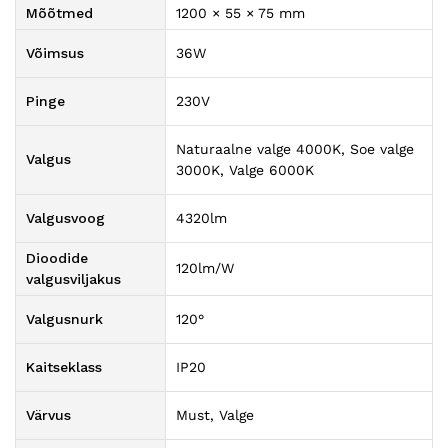
Mõõtmed
1200 × 55 × 75 mm
Võimsus
36W
Pinge
230V
Naturaalne valge 4000K, Soe valge
Valgus
3000K, Valge 6000K
Valgusvoog
4320lm
Dioodide
120lm/W
valgusviljakus
Valgusnurk
120°
Kaitseklass
IP20
Värvus
Must, Valge