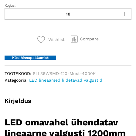
Kogus:
LED
omavahel
ühendatav
lineaarne
valgusti
Compare
Wishlist
1200mm
36W
IP20
Küsi hinnapakkumist
quantity
TOOTEKOOD:
SLL36WSMD-120-Must-4000K
Kategooria:
LED lineaarsed liidetavad valgustid
Kirjeldus
LED omavahel ühendatav
lineaarne valgusti 1200mm