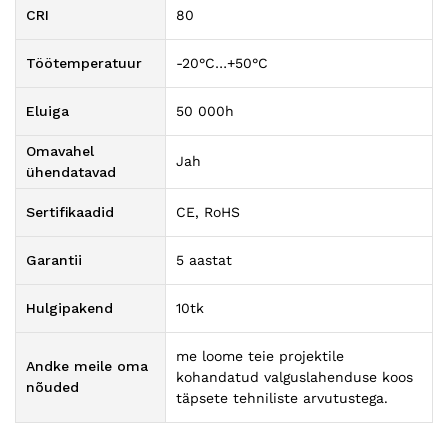
CRI
80
Töötemperatuur
-20°C…+50°C
Eluiga
50 000h
Omavahel
Jah
ühendatavad
Sertifikaadid
CE, RoHS
Garantii
5 aastat
Hulgipakend
10tk
me loome teie projektile
Andke meile oma
kohandatud valguslahenduse koos
nõuded
täpsete tehniliste arvutustega.