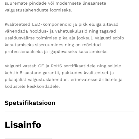
suuremate pindade või modernsete lineaarsete
valgustuslahenduste loomiseks.
Kvaliteetsed LED-komponendid ja pikk eluiga aitavad
vähendada hooldus- ja vahetuskulusid ning tagavad
usaldusväärse toimimise pika aja jooksul. Valgusti sobib
kasutamiseks siseruumides ning on mõeldud
professionaalseks ja igapäevaseks kasutamiseks.
Valgusti vastab CE ja RoHS sertifikaatidele ning sellele
kehtib 5-aastane garantii, pakkudes kvaliteetset ja
pikaajalist valgustuslahendust erinevatesse ärilistele ja
kodustele keskkondadele.
Spetsifikatsioon
Lisainfo