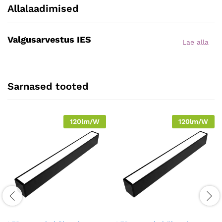
Allalaadimised
Valgusarvestus IES
Lae alla
Sarnased tooted
120lm/W
120lm/W