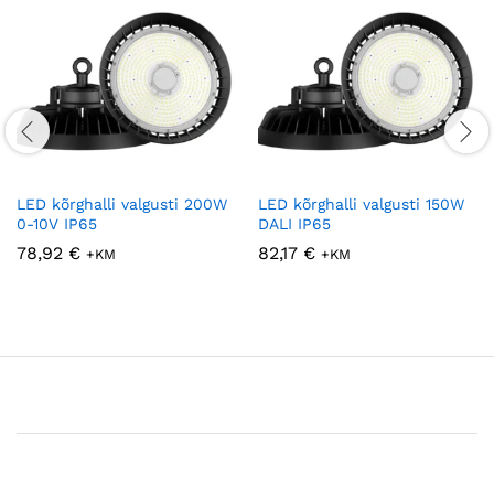
LED kõrghalli valgusti 200W
LED kõrghalli valgusti 150W
0-10V IP65
DALI IP65
78,92
€
82,17
€
+KM
+KM