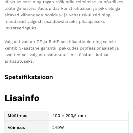
niiskuse eest ning tagab töökindla toimimise ka nõudlikes
töötingimustes. Vastupidav konstruktsioon ja pikk eluiga
aitavad vähendada hooldus- ja vahetuskulusid ning
muudavad valgusti usaldusväärseks pikaajaliseks
investeeringuks.
Valgusti vastab CE ja RoHS sertifikaatidele ning sellele
kehtib 5-aastane garantii, pakkudes professionaalset ja
kvaliteetset valgustuslahendust nii tööstus- kui ka
ärikasutuseks.
Spetsifikatsioon
Lisainfo
Mõõtmed
400 × 203,5 mm
Võimsus
240W