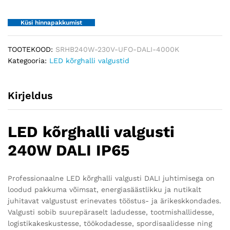
quantity
Küsi hinnapakkumist
TOOTEKOOD:
SRHB240W-230V-UFO-DALI-4000K
Kategooria:
LED kõrghalli valgustid
Kirjeldus
LED kõrghalli valgusti
240W DALI IP65
Professionaalne LED kõrghalli valgusti DALI juhtimisega on
loodud pakkuma võimsat, energiasäästlikku ja nutikalt
juhitavat valgustust erinevates tööstus- ja ärikeskkondades.
Valgusti sobib suurepäraselt ladudesse, tootmishallidesse,
logistikakeskustesse, töökodadesse, spordisaalidesse ning