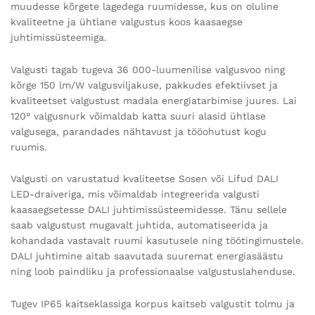
muudesse kõrgete lagedega ruumidesse, kus on oluline
kvaliteetne ja ühtlane valgustus koos kaasaegse
juhtimissüsteemiga.
Valgusti tagab tugeva 36 000-luumenilise valgusvoo ning
kõrge 150 lm/W valgusviljakuse, pakkudes efektiivset ja
kvaliteetset valgustust madala energiatarbimise juures. Lai
120° valgusnurk võimaldab katta suuri alasid ühtlase
valgusega, parandades nähtavust ja tööohutust kogu
ruumis.
Valgusti on varustatud kvaliteetse Sosen või Lifud DALI
LED-draiveriga, mis võimaldab integreerida valgusti
kaasaegsetesse DALI juhtimissüsteemidesse. Tänu sellele
saab valgustust mugavalt juhtida, automatiseerida ja
kohandada vastavalt ruumi kasutusele ning töötingimustele.
DALI juhtimine aitab saavutada suuremat energiasäästu
ning loob paindliku ja professionaalse valgustuslahenduse.
Tugev IP65 kaitseklassiga korpus kaitseb valgustit tolmu ja