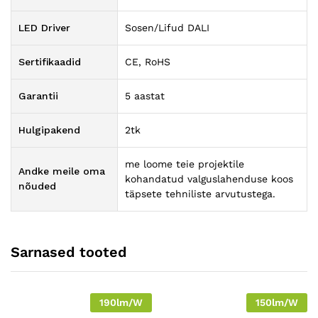
LED Driver
Sosen/Lifud DALI
Sertifikaadid
CE, RoHS
Garantii
5 aastat
Hulgipakend
2tk
me loome teie projektile
Andke meile oma
kohandatud valguslahenduse koos
nõuded
täpsete tehniliste arvutustega.
Sarnased tooted
190lm/W
150lm/W