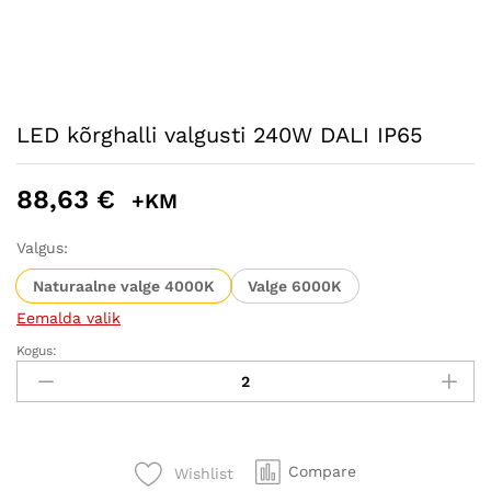
LED kõrghalli valgusti 240W DALI IP65
88,63
€
+KM
Valgus:
Naturaalne valge 4000K
Valge 6000K
Eemalda valik
Kogus:
LED
kõrghalli
valgusti
240W
DALI
Compare
Wishlist
IP65