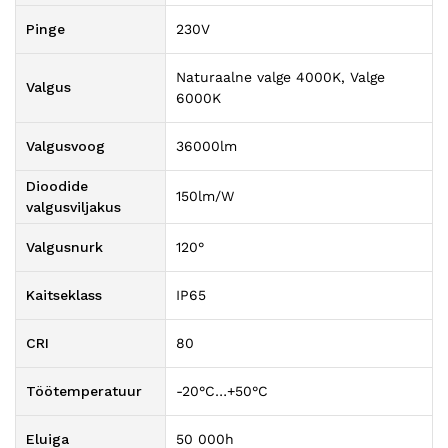
Pinge
230V
Naturaalne valge 4000K, Valge
Valgus
6000K
Valgusvoog
36000lm
Dioodide
150lm/W
valgusviljakus
Valgusnurk
120°
Kaitseklass
IP65
CRI
80
Töötemperatuur
-20°C…+50°C
Eluiga
50 000h